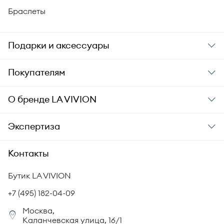
Браслеты
Подарки и аксессуары
Подарки
Покупателям
Подарочные карты
Заказ и оплата
О бренде
LA VIVION
Уход за украшениями
Доставка
О компании
Экспертиза
Аксессуары
Гарантия подлинности
История бренда
Академия LA VIVION
Контакты
Комплект документов
Новости
Происхождение бриллиантов
Политика возврата
Бутик LA VIVION
СМИ о нас
Статьи
Сертификация бриллиантов
+7 (495) 182-04-09
Корпоративный портал
Москва,
Юридическая информация
Каланчевская улица, 16/1