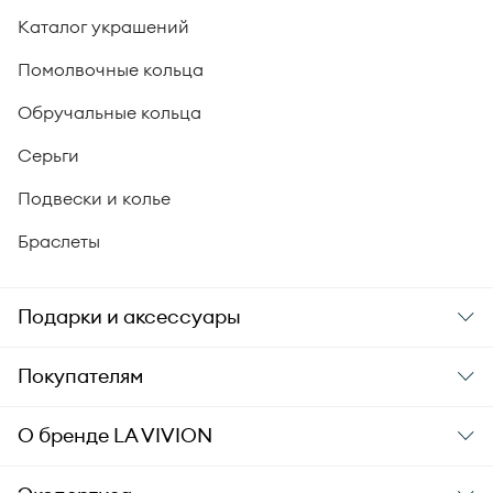
Каталог украшений
Помолвочные кольца
Обручальные кольца
Серьги
Подвески и колье
Браслеты
Подарки и аксессуары
Подарки
Покупателям
Подарочные карты
Заказ и оплата
О бренде
LA VIVION
Уход за украшениями
Доставка
О компании