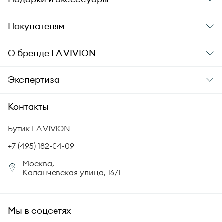
Подарки
Покупателям
Подарочные карты
Заказ и оплата
О бренде
LA VIVION
Уход за украшениями
Доставка
О компании
Экспертиза
Аксессуары
Гарантия подлинности
История бренда
Академия LA VIVION
Контакты
Комплект документов
Новости
Происхождение бриллиантов
Политика возврата
Бутик LA VIVION
СМИ о нас
Статьи
Сертификация бриллиантов
+7 (495) 182-04-09
Корпоративный портал
Москва,
Юридическая информация
Каланчевская улица, 16/1
FAQ
Мы в соцсетях