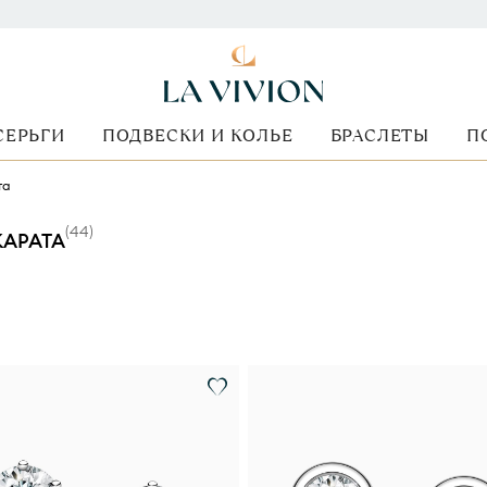
СЕРЬГИ
ПОДВЕСКИ И КОЛЬЕ
БРАСЛЕТЫ
П
та
(
44
)
КАРАТА
ид камня
Размер бриллианта
Форма огранки