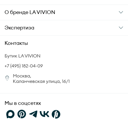
Подарочные карты
Заказ и оплата
О бренде
LA VIVION
Уход за украшениями
Доставка
О компании
Экспертиза
Аксессуары
Гарантия подлинности
История бренда
Академия LA VIVION
Контакты
Комплект документов
Новости
Происхождение бриллиантов
Политика возврата
Бутик LA VIVION
СМИ о нас
Статьи
Сертификация бриллиантов
+7 (495) 182-04-09
Корпоративный портал
Москва,
Юридическая информация
Каланчевская улица, 16/1
FAQ
Мы в соцсетях