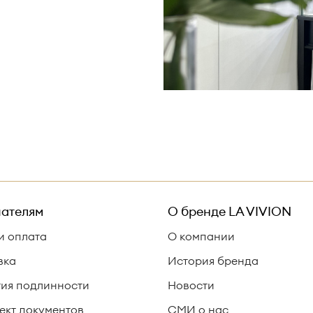
ателям
О бренде
LA VIVION
и оплата
О компании
вка
История бренда
тия подлинности
Новости
ект документов
СМИ о нас