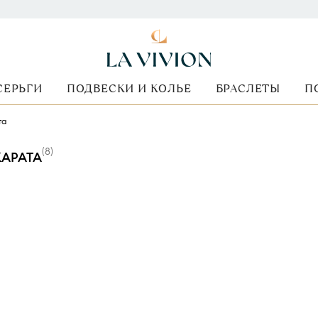
СЕРЬГИ
ПОДВЕСКИ И КОЛЬЕ
БРАСЛЕТЫ
П
та
(
8
)
КАРАТА
ид камня
Размер бриллианта
Форма огранки