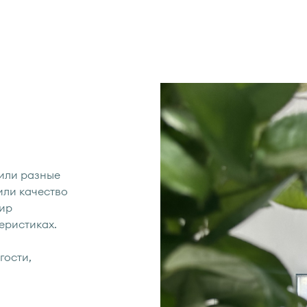
или разные
или качество
мир
еристиках.
гости,