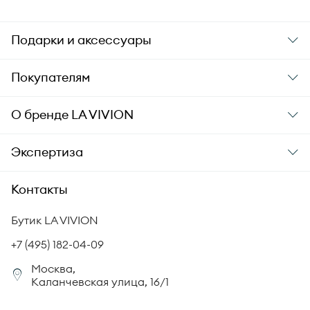
Подарки и аксессуары
Подарки
Покупателям
Подарочные карты
Заказ и оплата
О бренде
LA VIVION
Уход за украшениями
Доставка
О компании
Экспертиза
Аксессуары
Гарантия подлинности
История бренда
Академия LA VIVION
Контакты
Комплект документов
Новости
Происхождение бриллиантов
Политика возврата
Бутик LA VIVION
СМИ о нас
Статьи
Сертификация бриллиантов
+7 (495) 182-04-09
Корпоративный портал
Москва,
Юридическая информация
Каланчевская улица, 16/1
FAQ