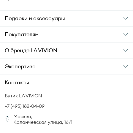
Подарки и аксессуары
Подарки
Покупателям
Подарочные карты
Заказ и оплата
О бренде
LA VIVION
Уход за украшениями
Доставка
О компании
Экспертиза
Аксессуары
Гарантия подлинности
История бренда
Академия LA VIVION
Контакты
Комплект документов
Новости
Происхождение бриллиантов
Политика возврата
Бутик LA VIVION
СМИ о нас
Статьи
Сертификация бриллиантов
+7 (495) 182-04-09
Корпоративный портал
Москва,
Юридическая информация
Каланчевская улица, 16/1
FAQ