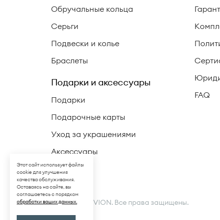
Обручальные кольца
Гаран
Серьги
Компл
Подвески и колье
Полит
Браслеты
Серти
Юриди
Подарки и аксессуары
FAQ
Подарки
Подарочные карты
Уход за украшениями
Аксессуары
Этот сайт использует файлы
cookie для улучшения
качества обслуживания.
Оставаясь на сайте, вы
соглашаетесь с порядком
© 2026 LA VIVION. Все права защищены.
обработки ваших данных.