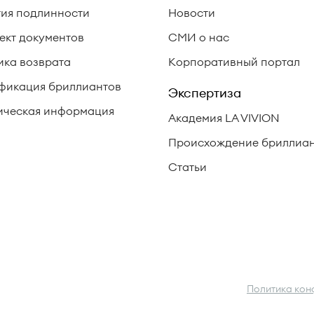
тия подлинности
Новости
ект документов
СМИ о нас
ика возврата
Корпоративный портал
фикация бриллиантов
Экспертиза
ческая информация
Академия LA VIVION
Происхождение бриллиа
Статьи
Политика кон