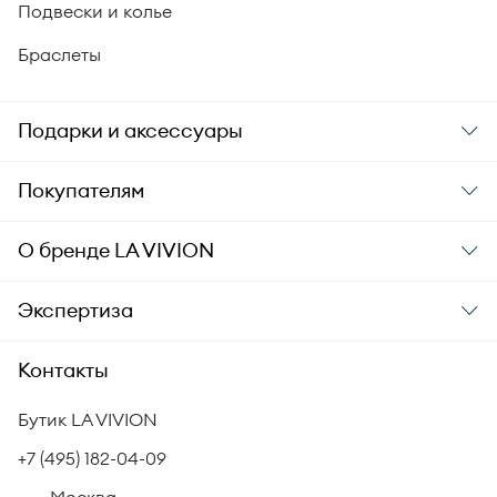
Подвески и колье
Браслеты
Подарки и аксессуары
Подарки
Покупателям
Подарочные карты
Заказ и оплата
О бренде
LA VIVION
Уход за украшениями
Доставка
О компании
Экспертиза
Аксессуары
Гарантия подлинности
История бренда
Академия LA VIVION
Контакты
Комплект документов
Новости
Происхождение бриллиантов
Политика возврата
Бутик LA VIVION
СМИ о нас
Статьи
Сертификация бриллиантов
+7 (495) 182-04-09
Корпоративный портал
Москва,