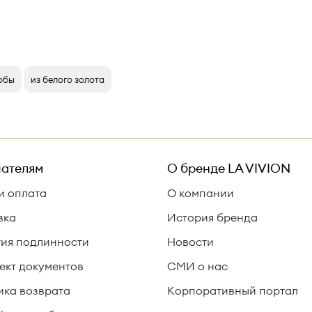
робы
из белого золота
ателям
О бренде
LA VIVION
и оплата
О компании
вка
История бренда
тия подлинности
Новости
ект документов
СМИ о нас
ика возврата
Корпоративный портал