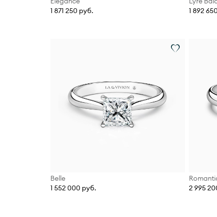
Élégance
Lyre Bal
1 871 250 руб.
1 892 65
Belle
Romanti
1 552 000 руб.
2 995 20