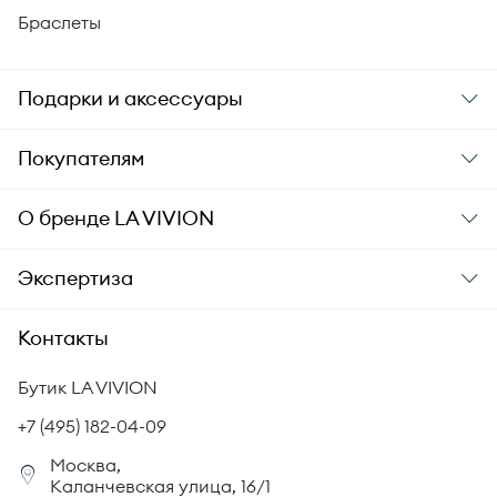
Браслеты
Подарки и аксессуары
Подарки
Покупателям
Подарочные карты
Заказ и оплата
О бренде
LA VIVION
Уход за украшениями
Доставка
О компании
Экспертиза
Аксессуары
Гарантия подлинности
История бренда
Академия LA VIVION
Контакты
Комплект документов
Новости
Происхождение бриллиантов
Политика возврата
Бутик LA VIVION
СМИ о нас
Статьи
Сертификация бриллиантов
+7 (495) 182-04-09
Корпоративный портал
Москва,
Юридическая информация
Каланчевская улица, 16/1