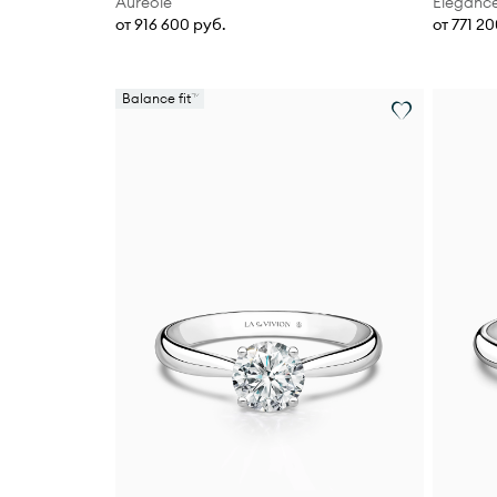
Auréole
Éléganc
от 916 600 руб.
от 771 2
Balance fit