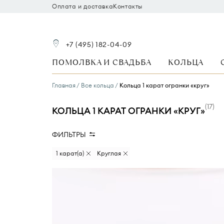
Оплата и доставка
Контакты
+7 (495) 182-04-09
ПОМОЛВКА И СВАДЬБА
КОЛЬЦА
Главная
Все кольца
Кольца 1 карат огранки «круг»
(
17
)
КОЛЬЦА 1 КАРАТ ОГРАНКИ «КРУГ»
ФИЛЬТРЫ
Вид камня
Размер бриллианта
1 карат(а)
Круглая